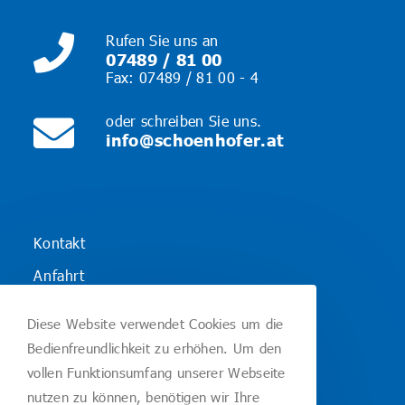
Rufen Sie uns an
07489 / 81 00
Fax: 07489 / 81 00 - 4
oder schreiben Sie uns.
info@schoenhofer.at
Kontakt
Anfahrt
Leistungserklärungen
Diese Website verwendet Cookies um die
Datenschutzerklärung
Bedienfreundlichkeit zu erhöhen. Um den
vollen Funktionsumfang unserer Webseite
Impressum
nutzen zu können, benötigen wir Ihre